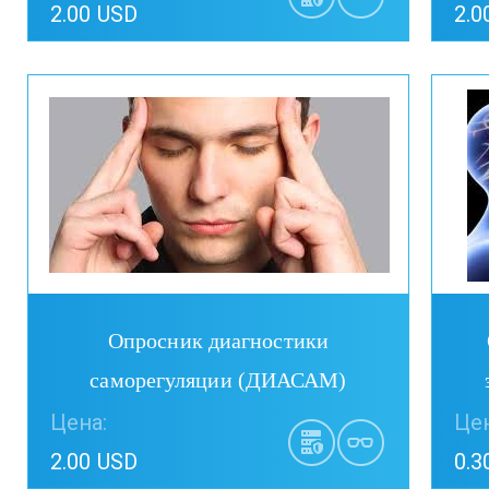
2.00 USD
2.0
Купить
Опросник диагностики
саморегуляции (ДИАСАМ)
Цена:
Цен
2.00 USD
0.3