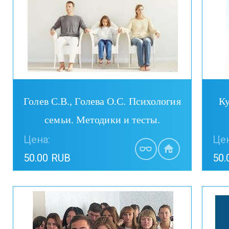
Голев С.В., Голева О.С. Психология
Ку
семьи. Методики и тесты.
Цена:
Цен
50.00 RUB
50.
Купить