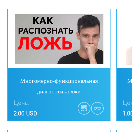
Купить
Многомерно-функциональная
М
диагностика лжи
Цена:
Цен
2.00 USD
1.0
Купить