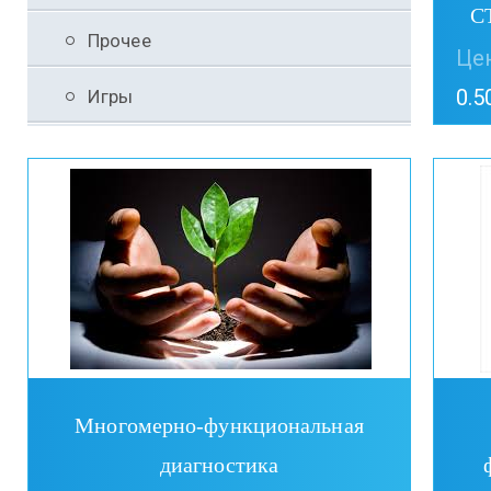
С
Прочее
Цен
0.5
Игры
Многомерно-функциональная
диагностика