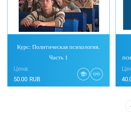
Курс: Политическая психология.
Часть 1
пси
Цена:
Цен
50.00 RUB
40.
Купить