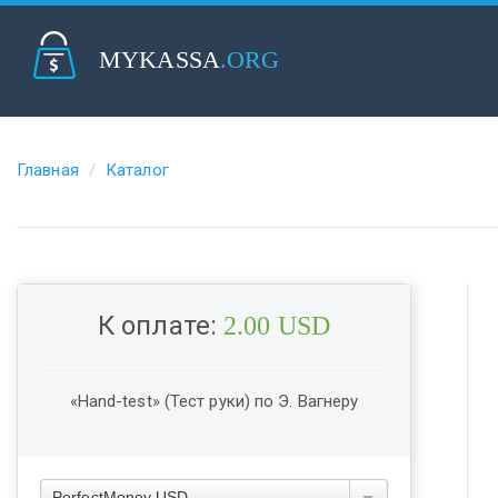
MYKASSA
.ORG
Главная
Каталог
К оплате:
2.00 USD
«Hand-test» (Тест руки) по Э. Вагнеру
PerfectMoney USD