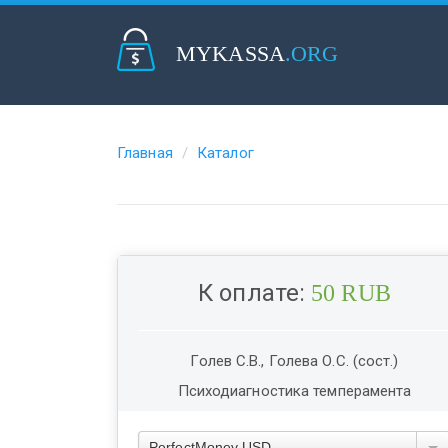
MYKASSA
.ORG
Главная
Каталог
К оплате:
50 RUB
Голев С.В., Голева О.С. (сост.)
Психодиагностика темперамента
PerfectMoney USD