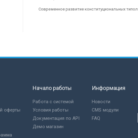
Современное развитие конституциональных типол
Начало работы
Информация
Работа с системой
Новости
ой оферты
Условия работы
CMS модули
Документация по API
FAQ
Демо магазин
рамма