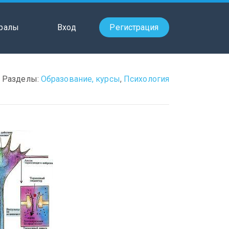
ралы
Вход
Регистрация
Разделы:
Образование, курсы
,
Психология