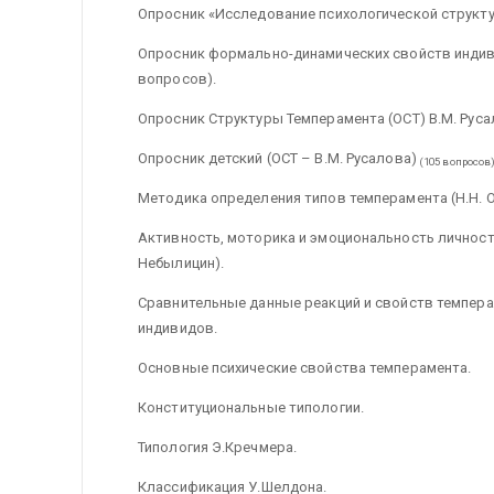
Опросник «Исследование психологической структу
Опросник формально-динамических свойств индиви
вопросов).
Опросник Структуры Темперамента (ОСТ) В.М. Руса
Опросник детский (ОСТ – В.М. Русалова)
(105 вопросов)
Методика определения типов темперамента (Н.Н. 
Активность, моторика и эмоциональность личност
Небылицин).
Сравнительные данные реакций и свойств темпер
индивидов.
Основные психические свойства темперамента.
Конституциональные типологии.
Типология Э.Кречмера.
Классификация У.Шелдона.