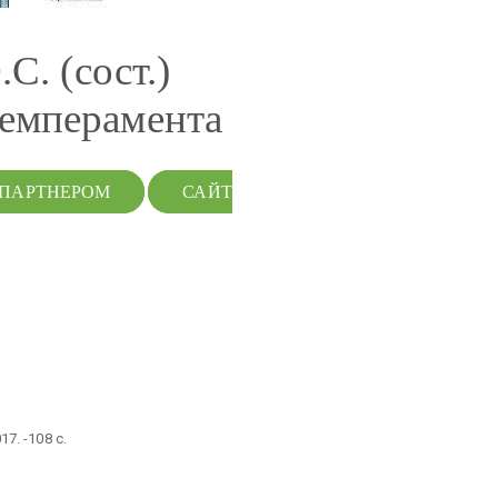
С. (сост.)
темперамента
 ПАРТНЕРОМ
САЙТ
7. -108 с.