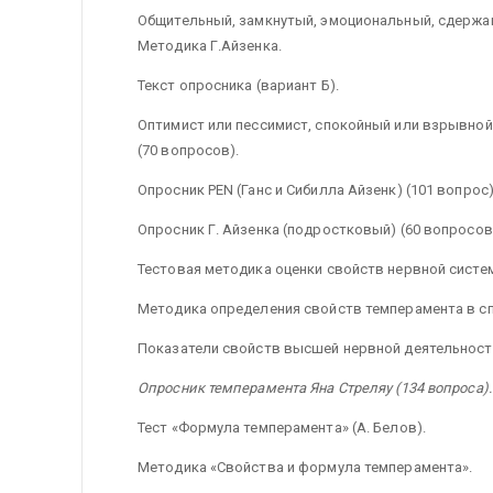
Общительный, замкнутый, эмоциональный, сдержанн
Методика Г.Айзенка.
Текст опросника (вариант Б).
Оптимист или пессимист, спокойный или взрывной -
(70 вопросов).
Опросник PEN (Ганс и Сибилла Айзенк) (101 вопрос)
Опросник Г. Айзенка (подростковый) (60 вопросов
Тестовая методика оценки свойств нервной систем
Методика определения свойств темперамента в с
Показатели свойств высшей нервной деятельност
Опросник темперамента Яна Стреляу (134 вопроса).
Тест «Формула темперамента» (А. Белов).
Методика «Свойства и формула темперамента».