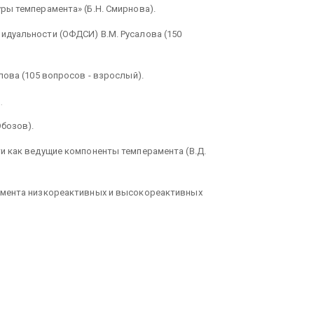
ры темперамента» (Б.Н. Смирнова).
дуальности (ОФДСИ) В.М. Русалова (150
лова (105 вопросов - взрослый).
.
Обозов).
и как ведущие компоненты темперамента (В.Д.
амента низкореактивных и высокореактивных