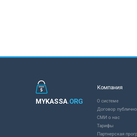
Компания
MYKASSA
.ORG
О системе
Договор публичн
СМИ о нас
Тарифы
Партнерская прог