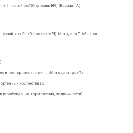
ый - какой вы?(Опросник EPI) (Вариант А).
 узнайте себя. (Опросник MPI). Методика Г. Айзенка
.
).
ы и темперамента воина. «Методика трех Т».
портивных коллективах.
и (возбуждения, торможения, подвижности).