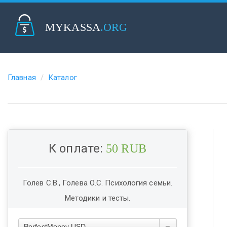
MYKASSA
.ORG
Главная
Каталог
К оплате:
50 RUB
Голев С.В., Голева О.С. Психология семьи.
Методики и тесты.
PerfectMoney USD