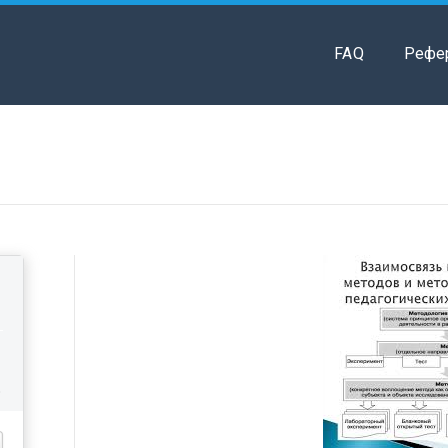
FAQ
Рефе
о