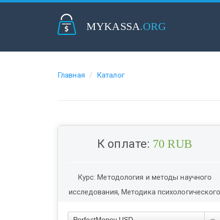
MYKASSA
.ORG
Главная
Каталог
К оплате:
70 RUB
Курс: Методология и методы научного
исследования, Методика психологическог
исследования. Часть 2
PerfectMoney USD