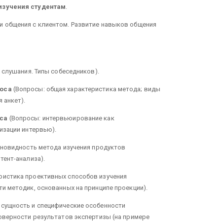
изучения студентам
.
и общения с клиентом. Развитие навыков общения
 слушания. Типы собеседников).
роса
(Вопросы: общая характеристика метода; виды
 анкет).
оса
(Вопросы: интервьюирование как
изации интервью).
зновидность метода изучения продуктов
тент-анализа).
ристика проективных способов изучения
и методик, основанных на принципе проекции).
 сущность и специфические особенности
оверности результатов экспертизы (на примере