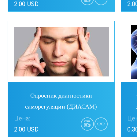
2.00 USD
2.0
Купить
Опросник диагностики
саморегуляции (ДИАСАМ)
Цена:
Цен
2.00 USD
0.3