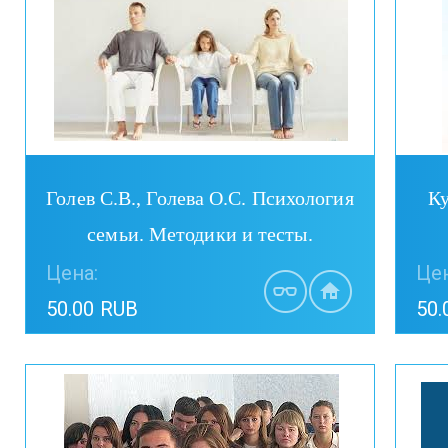
Голев С.В., Голева О.С. Психология
Ку
семьи. Методики и тесты.
Цена:
Цен
50.00 RUB
50.
Купить