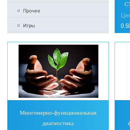
С
Прочее
Цен
0.5
Игры
Многомерно-функциональная
диагностика