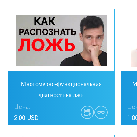
Купить
Многомерно-функциональная
М
диагностика лжи
Цена:
Цен
2.00 USD
1.0
Купить