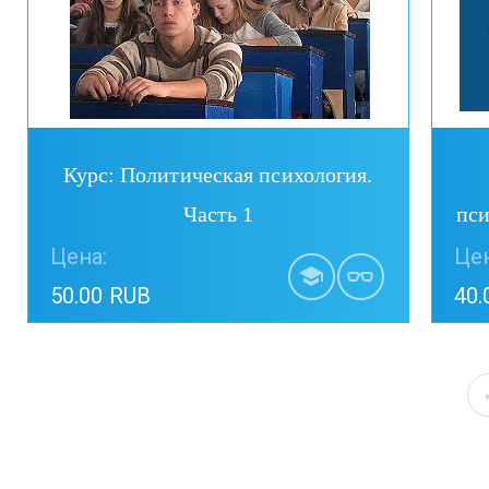
Курс: Политическая психология.
Часть 1
пси
Цена:
Цен
50.00 RUB
40.
Купить