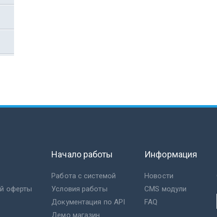
Начало работы
Информация
Работа с системой
Новости
ой оферты
Условия работы
CMS модули
Документация по API
FAQ
Демо магазин