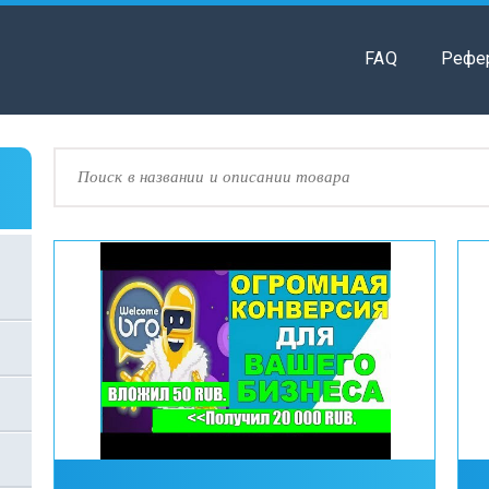
FAQ
Рефе