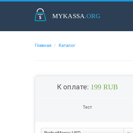
MYKASSA
.ORG
Главная
Каталог
К оплате:
199 RUB
Тест
PerfectMoney USD