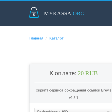
MYKASSA
.ORG
Главная
Каталог
К оплате:
20 RUB
Скрипт сервиса сокращения ссылок Brevis
v1.3.1
PerfectMoney USD