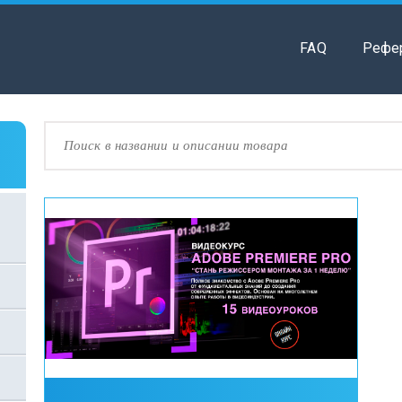
FAQ
Рефе