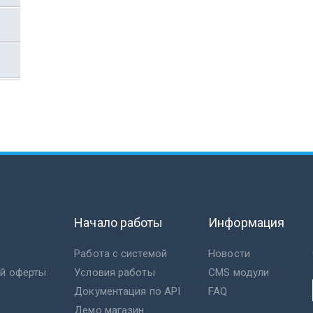
Начало работы
Информация
Работа с системой
Новости
ой оферты
Условия работы
CMS модули
Документация по API
FAQ
Демо магазин